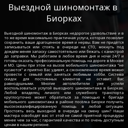
­­­­Выездной шиномонтаж в 
Биорках
Выездной шиномонтаж в Биорках недорогое удовольствие и в
то же время максимально практичная услуга, которая позволит
сохранить ваше драгоценное время и нервы. Вам не придётся
записываться или стоять в очереди на СТО, мокнуть под
дождём меняя запаску самостоятельно или бежать с канистрой
до заправки. Мы работаем в любое время дня и ночи 24/7 и
готовы оказать профессиональную помощь на дороге в Москве
и МО. Цены при этом на вызов мобильного шиномонтажа "не
кусаются" и приятно Вас удивят, а сэкономленное время можно
провести с семьёй или заняться любимым хобби. Система
скидок для постоянных клиентов не оставит Вас
равнодушными. Многие автолюбители уже успели
воспользоваться услугой выездного шиномонтажа в Биорках.
Любой владелец личного или служебного транспорта
круглосуточно может обратиться за помощью к бригаде
мобильного шиномонтажа в районе посёлка Биорки получить
высококвалифицированную помощь в любой ситуации.
Простоять весь выходной в очереди на смену шин? Наши
мастера освободят вас от этой не самой приятной процедуры
менее чем за час, с гарантией качества и по очень доступным
ценам в нашем регионе.