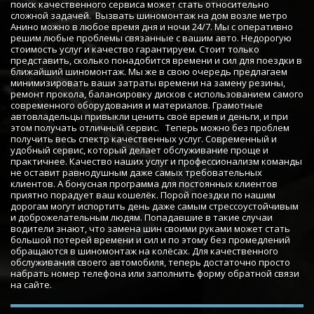
поиск качественного сервиса может стать относительно 
сложной задачей.  Вызвать шиномонтаж на дом возле метро 
Анино можно в любое время дня и ночи 24/7. Мы с оперативно 
решим любые проблемы связанные с вашим авто. Недорогую 
стоимость услуг и качество гарантируем. Стоит только 
представить, сколько понадобится времени и сил для поездки в 
ближайший шиномонтаж. Мы же в свою очередь предлагаем 
минимизировать ваши затраты времени на замену резины, 
ремонт прокола, балансировку дисков с использованием самого 
современного оборудования и материалов. Грамотные 
автовладельцы привыкли ценить своё время и деньги, и при 
этом получать отличный сервис.   Теперь можно без проблем 
получить весь спектр качественных услуг. Современный и 
удобный сервис, который делает обслуживание проще и 
практичнее. Качество наших услуг и профессионализм команды 
не оставит равнодушным даже самых требовательных 
клиентов. А бонусная программа для постоянных клиентов 
приятно порадует ваш кошелёк. Порой поездки по нашим 
дорогам могут испортить день даже самым стрессоустойчивым 
и доброжелательным людям. Попадавшие в такие случаи 
водители знают, что замена шин своими руками может стать 
большой потерей времени и сил и по этому без промедлений 
обращаются в шиномонтаж на колёсах. Для качественного 
обслуживания своего автомобиля, теперь достаточно просто 
набрать номер телефона или заполнить форму обратной связи 
на сайте.