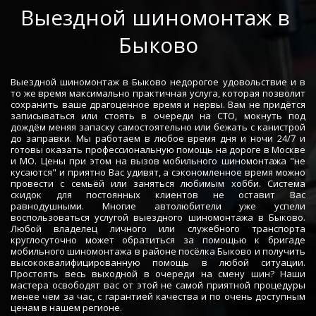
­­­­Выездной шиномонтаж в 
Быково
Выездной шиномонтаж в Быково недорогое удовольствие и в
то же время максимально практичная услуга, которая позволит
сохранить ваше драгоценное время и нервы. Вам не придётся
записываться или стоять в очереди на СТО, мокнуть под
дождём меняя запаску самостоятельно или бежать с канистрой
до заправки. Мы работаем в любое время дня и ночи 24/7 и
готовы оказать профессиональную помощь на дороге в Москве
и МО. Цены при этом на вызов мобильного шиномонтажа "не
кусаются" и приятно Вас удивят, а сэкономленное время можно
провести с семьёй или заняться любимым хобби. Система
скидок для постоянных клиентов не оставит Вас
равнодушными. Многие автолюбители уже успели
воспользоваться услугой выездного шиномонтажа в Быково.
Любой владелец личного или служебного транспорта
круглосуточно может обратиться за помощью к бригаде
мобильного шиномонтажа в районе посёлка Быково и получить
высококвалифицированную помощь в любой ситуации.
Простоять весь выходной в очереди на смену шин? Наши
мастера освободят вас от этой не самой приятной процедуры
менее чем за час, с гарантией качества и по очень доступным
ценам в нашем регионе.