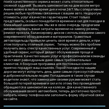
поиск качественного сервиса может стать относительно 
сложной задачей.  Вызвать шиномонтаж на дом возле метро 
Анино можно в любое время дня и ночи 24/7. Мы с оперативно 
решим любые проблемы связанные с вашим авто. Недорогую 
стоимость услуг и качество гарантируем. Стоит только 
представить, сколько понадобится времени и сил для поездки в 
ближайший шиномонтаж. Мы же в свою очередь предлагаем 
минимизировать ваши затраты времени на замену резины, 
ремонт прокола, балансировку дисков с использованием самого 
современного оборудования и материалов. Грамотные 
автовладельцы привыкли ценить своё время и деньги, и при 
этом получать отличный сервис.   Теперь можно без проблем 
получить весь спектр качественных услуг. Современный и 
удобный сервис, который делает обслуживание проще и 
практичнее. Качество наших услуг и профессионализм команды 
не оставит равнодушным даже самых требовательных 
клиентов. А бонусная программа для постоянных клиентов 
приятно порадует ваш кошелёк. Порой поездки по нашим 
дорогам могут испортить день даже самым стрессоустойчивым 
и доброжелательным людям. Попадавшие в такие случаи 
водители знают, что замена шин своими руками может стать 
большой потерей времени и сил и по этому без промедлений 
обращаются в шиномонтаж на колёсах. Для качественного 
обслуживания своего автомобиля, теперь достаточно просто 
набрать номер телефона или заполнить форму обратной связи 
на сайте.