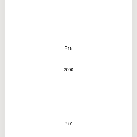
R18
2000
R19