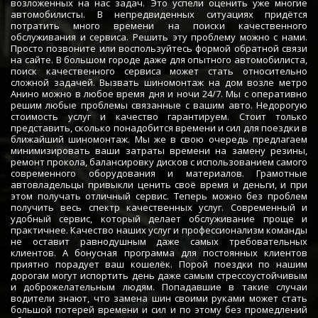
возложенных на нас задач. Это успели оценить уже многие
автомобилисты. В непредвиденных ситуациях придётся
потратить много времени на поиски качественного
обслуживания и сервиса. Решить эту проблему можно с нами.
Просто позвоните или воспользуйтесь формой обратной связи
на сайте. В большом городе даже для опытного автомобилиста,
поиск качественного сервиса может стать относительно
сложной задачей. Вызвать шиномонтаж на дом возле метро
Анино можно в любое время дня и ночи 24/7. Мы с оперативно
решим любые проблемы связанные с вашим авто. Недорогую
стоимость услуг и качество гарантируем. Стоит только
представить, сколько понадобится времени и сил для поездки в
ближайший шиномонтаж. Мы же в свою очередь предлагаем
минимизировать ваши затраты времени на замену резины,
ремонт прокола, балансировку дисков с использованием самого
современного оборудования и материалов. Грамотные
автовладельцы привыкли ценить своё время и деньги, и при
этом получать отличный сервис. Теперь можно без проблем
получить весь спектр качественных услуг. Современный и
удобный сервис, который делает обслуживание проще и
практичнее. Качество наших услуг и профессионализм команды
не оставит равнодушным даже самых требовательных
клиентов. А бонусная программа для постоянных клиентов
приятно порадует ваш кошелёк. Порой поездки по нашим
дорогам могут испортить день даже самым стрессоустойчивым
и доброжелательным людям. Попадавшие в такие случаи
водители знают, что замена шин своими руками может стать
большой потерей времени и сил и по этому без промедлений