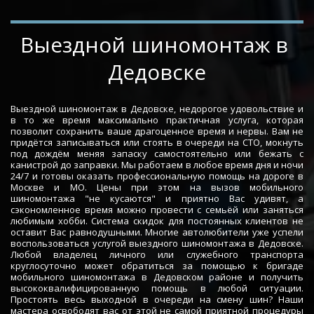
­­­­Выездной шиномонтаж в 
Дедовске
Выездной шиномонтаж в Дедовске, недорогое удовольствие и
в то же время максимально практичная услуга, которая
позволит сохранить ваше драгоценное время и нервы. Вам не
придётся записываться или стоять в очереди на СТО, мокнуть
под дождём меняя запаску самостоятельно или бежать с
канистрой до заправки. Мы работаем в любое время дня и ночи
24/7 и готовы оказать профессиональную помощь на дороге в
Москве и МО. Цены при этом на вызов мобильного
шиномонтажа "не кусаются" и приятно Вас удивят, а
сэкономленное время можно провести с семьёй или заняться
любимым хобби. Система скидок для постоянных клиентов не
оставит Вас равнодушными. Многие автолюбители уже успели
воспользоваться услугой выездного шиномонтажа в Дедовске.
Любой владелец личного или служебного транспорта
круглосуточно может обратиться за помощью к бригаде
мобильного шиномонтажа в Дедовском районе и получить
высококвалифицированную помощь в любой ситуации.
Простоять весь выходной в очереди на смену шин? Наши
мастера освободят вас от этой не самой приятной процедуры