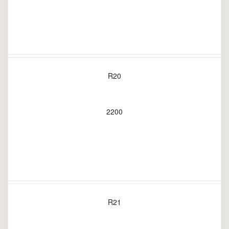
R20
2200
R21