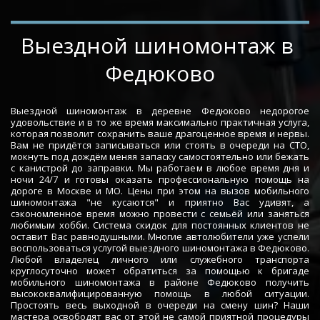
­­­­Выездной шиномонтаж в 
Федюково
Выездной шиномонтаж в деревне Федюково недорогое
удовольствие и в то же время максимально практичная услуга,
которая позволит сохранить ваше драгоценное время и нервы.
Вам не придётся записываться или стоять в очереди на СТО,
мокнуть под дождём меняя запаску самостоятельно или бежать
с канистрой до заправки. Мы работаем в любое время дня и
ночи 24/7 и готовы оказать профессиональную помощь на
дороге в Москве и МО. Цены при этом на вызов мобильного
шиномонтажа "не кусаются" и приятно Вас удивят, а
сэкономленное время можно провести с семьёй или заняться
любимым хобби. Система скидок для постоянных клиентов не
оставит Вас равнодушными. Многие автолюбители уже успели
воспользоваться услугой выездного шиномонтажа в Федюково.
Любой владелец личного или служебного транспорта
круглосуточно может обратиться за помощью к бригаде
мобильного шиномонтажа в районе Федюково получить
высококвалифицированную помощь в любой ситуации.
Простоять весь выходной в очереди на смену шин? Наши
мастера освободят вас от этой не самой приятной процедуры