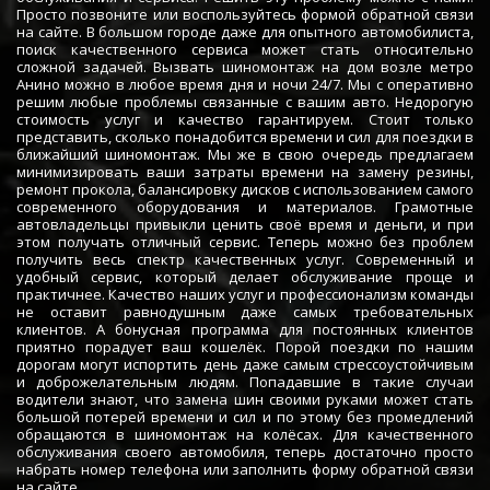
Просто позвоните или воспользуйтесь формой обратной связи
на сайте. В большом городе даже для опытного автомобилиста,
поиск качественного сервиса может стать относительно
сложной задачей. Вызвать шиномонтаж на дом возле метро
Анино можно в любое время дня и ночи 24/7. Мы с оперативно
решим любые проблемы связанные с вашим авто. Недорогую
стоимость услуг и качество гарантируем. Стоит только
представить, сколько понадобится времени и сил для поездки в
ближайший шиномонтаж. Мы же в свою очередь предлагаем
минимизировать ваши затраты времени на замену резины,
ремонт прокола, балансировку дисков с использованием самого
современного оборудования и материалов. Грамотные
автовладельцы привыкли ценить своё время и деньги, и при
этом получать отличный сервис. Теперь можно без проблем
получить весь спектр качественных услуг. Современный и
удобный сервис, который делает обслуживание проще и
практичнее. Качество наших услуг и профессионализм команды
не оставит равнодушным даже самых требовательных
клиентов. А бонусная программа для постоянных клиентов
приятно порадует ваш кошелёк. Порой поездки по нашим
дорогам могут испортить день даже самым стрессоустойчивым
и доброжелательным людям. Попадавшие в такие случаи
водители знают, что замена шин своими руками может стать
большой потерей времени и сил и по этому без промедлений
обращаются в шиномонтаж на колёсах. Для качественного
обслуживания своего автомобиля, теперь достаточно просто
набрать номер телефона или заполнить форму обратной связи
на сайте.