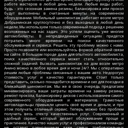
работе мастеров в любой день недели. Любые виды работ,
будь - это сезонная замена резины, балансировка или прокол
будут выполнены в считанные минуты на современном
оборудовании. Мобильный шиномонтаж работает возле метро
Добрынинская круглосуточно и без выходных в любой день
недели. Мы используем только современный подход к решению
возложенных на нас задач. Это успели оценить уже многие
автомобилисты. В непредвиденных ситуациях придётся
потратить много времени на поиски качественного
обслуживания и сервиса. Решить эту проблему можно с нами.
Просто позвоните или воспользуйтесь формой обратной связи
на сайте. В большом городе даже для опытного автомобилиста,
поиск качественного сервиса может стать относительно
сложной задачей. Вызвать шиномонтаж на дом возле метро
Анино можно в любое время дня и ночи 24/7. Мы с оперативно
решим любые проблемы связанные с вашим авто. Недорогую
стоимость услуг и качество гарантируем. Стоит только
представить, сколько понадобится времени и сил для поездки в
ближайший шиномонтаж. Мы же в свою очередь предлагаем
минимизировать ваши затраты времени на замену резины,
ремонт прокола, балансировку дисков с использованием самого
современного оборудования и материалов. Грамотные
автовладельцы привыкли ценить своё время и деньги, и при
этом получать отличный сервис. Теперь можно без проблем
получить весь спектр качественных услуг. Современный и
удобный сервис, который делает обслуживание проще и
практичнее. Качество наших услуг и профессионализм команды
не оставит равнодушным даже самых требовательных