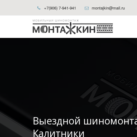
+7(906) 7-941-941
montajkin@mail.ru
Выездной шиномонт
Калитники