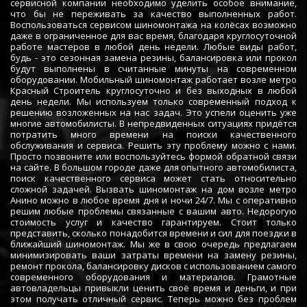
сервисной компании необходимо уделить особое внимание,
что бы не переживать за качество выполненных работ.
Воспользоваться сервисом шиномонтажа на колёсах возможно
даже в ограниченное для вас время, благодаря круглосуточной
работе мастеров в любой день недели. Любые виды работ,
будь - это сезонная замена резины, балансировка или прокол
будут выполнены в считанные минуты на современном
оборудовании. Мобильный шиномонтаж работает возле метро
Красный Строитель круглосуточно и без выходных в любой
день недели. Мы используем только современный подход к
решению возложенных на нас задач. Это успели оценить уже
многие автомобилисты. В непредвиденных ситуациях придётся
потратить много времени на поиски качественного
обслуживания и сервиса. Решить эту проблему можно с нами.
Просто позвоните или воспользуйтесь формой обратной связи
на сайте. В большом городе даже для опытного автомобилиста,
поиск качественного сервиса может стать относительно
сложной задачей. Вызвать шиномонтаж на дом возле метро
Анино можно в любое время дня и ночи 24/7. Мы с оперативно
решим любые проблемы связанные с вашим авто. Недорогую
стоимость услуг и качество гарантируем. Стоит только
представить, сколько понадобится времени и сил для поездки в
ближайший шиномонтаж. Мы же в свою очередь предлагаем
минимизировать ваши затраты времени на замену резины,
ремонт прокола, балансировку дисков с использованием самого
современного оборудования и материалов. Грамотные
автовладельцы привыкли ценить своё время и деньги, и при
этом получать отличный сервис. Теперь можно без проблем