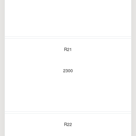
R21
2300
R22