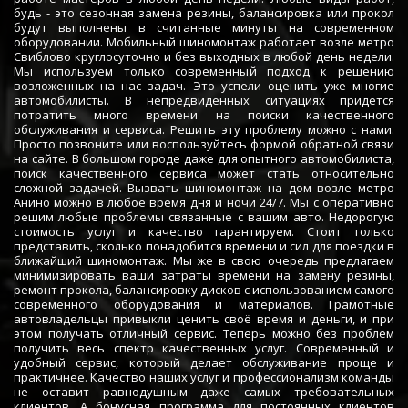
будь - это сезонная замена резины, балансировка или прокол
будут выполнены в считанные минуты на современном
оборудовании. Мобильный шиномонтаж работает возле метро
Свиблово круглосуточно и без выходных в любой день недели.
Мы используем только современный подход к решению
возложенных на нас задач. Это успели оценить уже многие
автомобилисты. В непредвиденных ситуациях придётся
потратить много времени на поиски качественного
обслуживания и сервиса. Решить эту проблему можно с нами.
Просто позвоните или воспользуйтесь формой обратной связи
на сайте. В большом городе даже для опытного автомобилиста,
поиск качественного сервиса может стать относительно
сложной задачей. Вызвать шиномонтаж на дом возле метро
Анино можно в любое время дня и ночи 24/7. Мы с оперативно
решим любые проблемы связанные с вашим авто. Недорогую
стоимость услуг и качество гарантируем. Стоит только
представить, сколько понадобится времени и сил для поездки в
ближайший шиномонтаж. Мы же в свою очередь предлагаем
минимизировать ваши затраты времени на замену резины,
ремонт прокола, балансировку дисков с использованием самого
современного оборудования и материалов. Грамотные
автовладельцы привыкли ценить своё время и деньги, и при
этом получать отличный сервис. Теперь можно без проблем
получить весь спектр качественных услуг. Современный и
удобный сервис, который делает обслуживание проще и
практичнее. Качество наших услуг и профессионализм команды
не оставит равнодушным даже самых требовательных
клиентов. А бонусная программа для постоянных клиентов