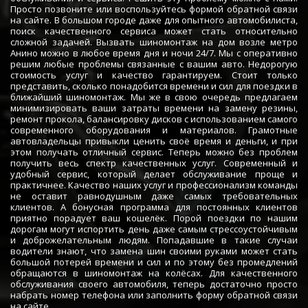
Просто позвоните или воспользуйтесь формой обратной связи
на сайте. В большом городе даже для опытного автомобилиста,
поиск качественного сервиса может стать относительно
сложной задачей. Вызвать шиномонтаж на дом возле метро
Анино можно в любое время дня и ночи 24/7. Мы с оперативно
решим любые проблемы связанные с вашим авто. Недорогую
стоимость услуг и качество гарантируем. Стоит только
представить, сколько понадобится времени и сил для поездки в
ближайший шиномонтаж. Мы же в свою очередь предлагаем
минимизировать ваши затраты времени на замену резины,
ремонт прокола, балансировку дисков с использованием самого
современного оборудования и материалов. Грамотные
автовладельцы привыкли ценить своё время и деньги, и при
этом получать отличный сервис. Теперь можно без проблем
получить весь спектр качественных услуг. Современный и
удобный сервис, который делает обслуживание проще и
практичнее. Качество наших услуг и профессионализм команды
не оставит равнодушным даже самых требовательных
клиентов. А бонусная программа для постоянных клиентов
приятно порадует ваш кошелёк. Порой поездки по нашим
дорогам могут испортить день даже самым стрессоустойчивым
и доброжелательным людям. Попадавшие в такие случаи
водители знают, что замена шин своими руками может стать
большой потерей времени и сил и по этому без промедлений
обращаются в шиномонтаж на колёсах. Для качественного
обслуживания своего автомобиля, теперь достаточно просто
набрать номер телефона или заполнить форму обратной связи
на сайте.