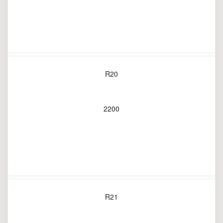
R20
2200
R21