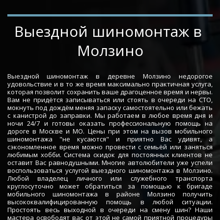
­­­­Выездной шиномонтаж в 
Молзино
Выездной шиномонтаж в деревне Молзино недорогое
удовольствие и в то же время максимально практичная услуга,
которая позволит сохранить ваше драгоценное время и нервы.
Вам не придётся записываться или стоять в очереди на СТО,
мокнуть под дождём меняя запаску самостоятельно или бежать
с канистрой до заправки. Мы работаем в любое время дня и
ночи 24/7 и готовы оказать профессиональную помощь на
дороге в Москве и МО. Цены при этом на вызов мобильного
шиномонтажа "не кусаются" и приятно Вас удивят, а
сэкономленное время можно провести с семьёй или заняться
любимым хобби. Система скидок для постоянных клиентов не
оставит Вас равнодушными. Многие автолюбители уже успели
воспользоваться услугой выездного шиномонтажа в Молзино.
Любой владелец личного или служебного транспорта
круглосуточно может обратиться за помощью к бригаде
мобильного шиномонтажа в районе Молзино получить
высококвалифицированную помощь в любой ситуации.
Простоять весь выходной в очереди на смену шин? Наши
мастера освободят вас от этой не самой приятной процедуры