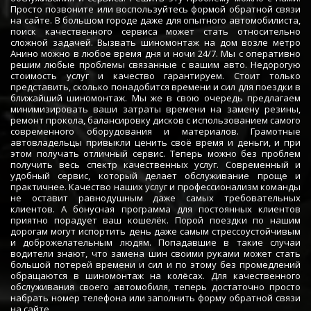
Просто позвоните или воспользуйтесь формой обратной связи
на сайте. В большом городе даже для опытного автомобилиста,
поиск качественного сервиса может стать относительно
сложной задачей. Вызвать шиномонтаж на дом возле метро
Анино можно в любое время дня и ночи 24/7. Мы с оперативно
решим любые проблемы связанные с вашим авто. Недорогую
стоимость услуг и качество гарантируем. Стоит только
представить, сколько понадобится времени и сил для поездки в
ближайший шиномонтаж. Мы же в свою очередь предлагаем
минимизировать ваши затраты времени на замену резины,
ремонт прокола, балансировку дисков с использованием самого
современного оборудования и материалов. Грамотные
автовладельцы привыкли ценить своё время и деньги, и при
этом получать отличный сервис. Теперь можно без проблем
получить весь спектр качественных услуг. Современный и
удобный сервис, который делает обслуживание проще и
практичнее. Качество наших услуг и профессионализм команды
не оставит равнодушным даже самых требовательных
клиентов. А бонусная программа для постоянных клиентов
приятно порадует ваш кошелёк. Порой поездки по нашим
дорогам могут испортить день даже самым стрессоустойчивым
и доброжелательным людям. Попадавшие в такие случаи
водители знают, что замена шин своими руками может стать
большой потерей времени и сил и по этому без промедлений
обращаются в шиномонтаж на колёсах. Для качественного
обслуживания своего автомобиля, теперь достаточно просто
набрать номер телефона или заполнить форму обратной связи
на сайте.