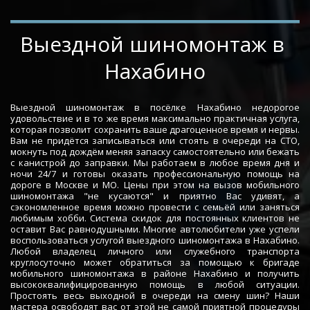
­­­­Выездной шиномонтаж в 
Нахабино
Выездной шиномонтаж в посёлке Нахабино недорогое
удовольствие и в то же время максимально практичная услуга,
которая позволит сохранить ваше драгоценное время и нервы.
Вам не придётся записываться или стоять в очереди на СТО,
мокнуть под дождём меняя запаску самостоятельно или бежать
с канистрой до заправки. Мы работаем в любое время дня и
ночи 24/7 и готовы оказать профессиональную помощь на
дороге в Москве и МО. Цены при этом на вызов мобильного
шиномонтажа "не кусаются" и приятно Вас удивят, а
сэкономленное время можно провести с семьёй или заняться
любимым хобби. Система скидок для постоянных клиентов не
оставит Вас равнодушными. Многие автолюбители уже успели
воспользоваться услугой выездного шиномонтажа в Нахабино.
Любой владелец личного или служебного транспорта
круглосуточно может обратиться за помощью к бригаде
мобильного шиномонтажа в районе Нахабино и получить
высококвалифицированную помощь в любой ситуации.
Простоять весь выходной в очереди на смену шин? Наши
мастера освободят вас от этой не самой приятной процедуры