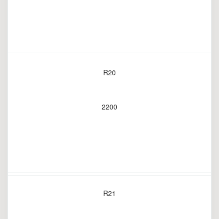
R20
2200
R21