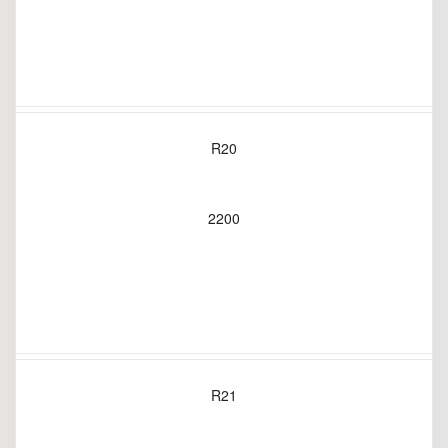
R20
2200
R21