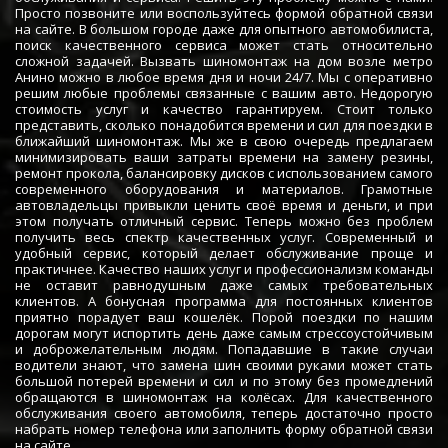
Просто позвоните или воспользуйтесь формой обратной связи
на сайте. В большом городе даже для опытного автомобилиста,
поиск качественного сервиса может стать относительно
сложной задачей. Вызвать шиномонтаж на дом возле метро
Анино можно в любое время дня и ночи 24/7. Мы с оперативно
решим любые проблемы связанные с вашим авто. Недорогую
стоимость услуг и качество гарантируем. Стоит только
представить, сколько понадобится времени и сил для поездки в
ближайший шиномонтаж. Мы же в свою очередь предлагаем
минимизировать ваши затраты времени на замену резины,
ремонт прокола, балансировку дисков с использованием самого
современного оборудования и материалов. Грамотные
автовладельцы привыкли ценить своё время и деньги, и при
этом получать отличный сервис. Теперь можно без проблем
получить весь спектр качественных услуг. Современный и
удобный сервис, который делает обслуживание проще и
практичнее. Качество наших услуг и профессионализм команды
не оставит равнодушным даже самых требовательных
клиентов. А бонусная программа для постоянных клиентов
приятно порадует ваш кошелёк. Порой поездки по нашим
дорогам могут испортить день даже самым стрессоустойчивым
и доброжелательным людям. Попадавшие в такие случаи
водители знают, что замена шин своими руками может стать
большой потерей времени и сил и по этому без промедлений
обращаются в шиномонтаж на колёсах. Для качественного
обслуживания своего автомобиля, теперь достаточно просто
набрать номер телефона или заполнить форму обратной связи
на сайте.