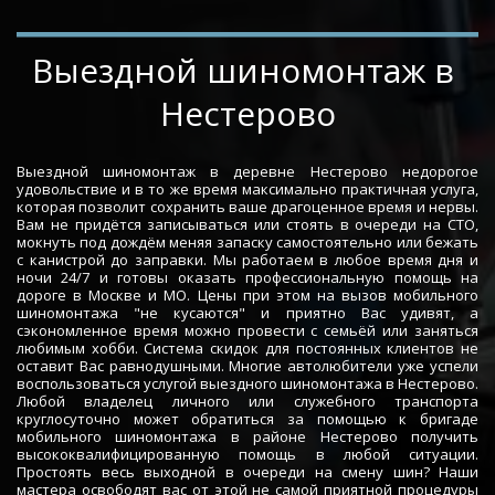
­­­­Выездной шиномонтаж в 
Нестерово
Выездной шиномонтаж в деревне Нестерово недорогое
удовольствие и в то же время максимально практичная услуга,
которая позволит сохранить ваше драгоценное время и нервы.
Вам не придётся записываться или стоять в очереди на СТО,
мокнуть под дождём меняя запаску самостоятельно или бежать
с канистрой до заправки. Мы работаем в любое время дня и
ночи 24/7 и готовы оказать профессиональную помощь на
дороге в Москве и МО. Цены при этом на вызов мобильного
шиномонтажа "не кусаются" и приятно Вас удивят, а
сэкономленное время можно провести с семьёй или заняться
любимым хобби. Система скидок для постоянных клиентов не
оставит Вас равнодушными. Многие автолюбители уже успели
воспользоваться услугой выездного шиномонтажа в Нестерово.
Любой владелец личного или служебного транспорта
круглосуточно может обратиться за помощью к бригаде
мобильного шиномонтажа в районе Нестерово получить
высококвалифицированную помощь в любой ситуации.
Простоять весь выходной в очереди на смену шин? Наши
мастера освободят вас от этой не самой приятной процедуры