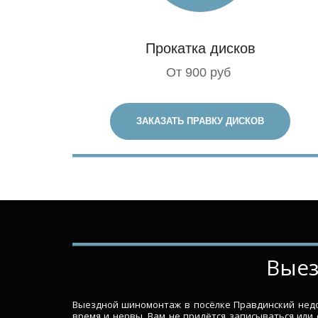
Прокатка дисков
От 900 руб
ЗАКАЗАТЬ ПРАВКУ ДИСКОВ
­­­­
Выездной шиномонтаж в посёлке Правдинский недор
время и нервы. Вам не придётся записываться или 