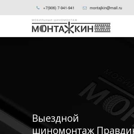
+7(906) 7-941-941
montajkin@mail.ru
Выездной
шиномонтаж Правди