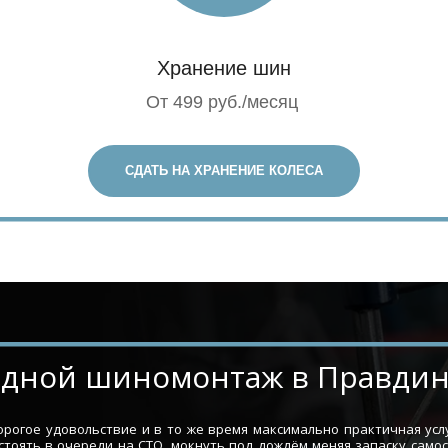
Хранение шин
От 499 руб./месяц
СДАТЬ НА ХРАНЕНИЕ КОЛЕСА
Выездной шиномонтаж в Правди
огое удовольствие и в то же время максимально практичная усл
стоять в очереди на СТО, мокнуть под дождём меняя запаску само