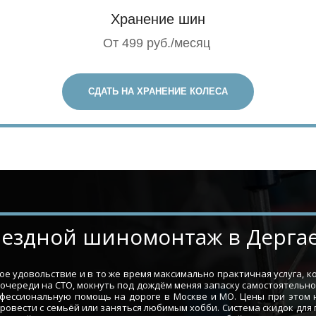
Хранение шин
От 499 руб./месяц
СДАТЬ НА ХРАНЕНИЕ КОЛЕСА
­­Выездной шиномонтаж в Дерга
е удовольствие и в то же время максимально практичная услуга, к
в очереди на СТО, мокнуть под дождём меняя запаску самостоятельно
офессиональную помощь на дороге в Москве и МО. Цены при этом
провести с семьёй или заняться любимым хобби. Система скидок для