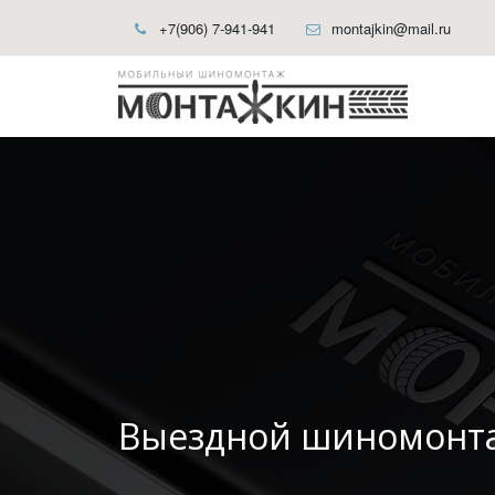
+7(906) 7-941-941
montajkin@mail.ru
Выездной шиномонта