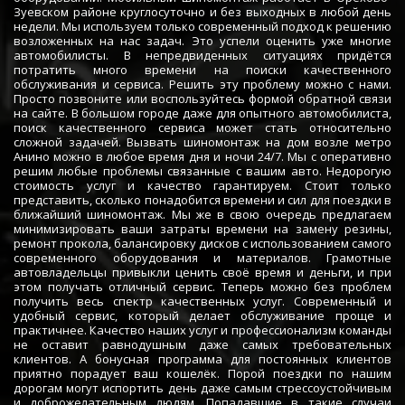
Зуевском районе круглосуточно и без выходных в любой день
недели. Мы используем только современный подход к решению
возложенных на нас задач. Это успели оценить уже многие
автомобилисты. В непредвиденных ситуациях придётся
потратить много времени на поиски качественного
обслуживания и сервиса. Решить эту проблему можно с нами.
Просто позвоните или воспользуйтесь формой обратной связи
на сайте. В большом городе даже для опытного автомобилиста,
поиск качественного сервиса может стать относительно
сложной задачей. Вызвать шиномонтаж на дом возле метро
Анино можно в любое время дня и ночи 24/7. Мы с оперативно
решим любые проблемы связанные с вашим авто. Недорогую
стоимость услуг и качество гарантируем. Стоит только
представить, сколько понадобится времени и сил для поездки в
ближайший шиномонтаж. Мы же в свою очередь предлагаем
минимизировать ваши затраты времени на замену резины,
ремонт прокола, балансировку дисков с использованием самого
современного оборудования и материалов. Грамотные
автовладельцы привыкли ценить своё время и деньги, и при
этом получать отличный сервис. Теперь можно без проблем
получить весь спектр качественных услуг. Современный и
удобный сервис, который делает обслуживание проще и
практичнее. Качество наших услуг и профессионализм команды
не оставит равнодушным даже самых требовательных
клиентов. А бонусная программа для постоянных клиентов
приятно порадует ваш кошелёк. Порой поездки по нашим
дорогам могут испортить день даже самым стрессоустойчивым
и доброжелательным людям. Попадавшие в такие случаи