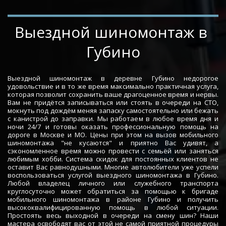
­­­­Выездной шиномонтаж в 
Губино
Выездной шиномонтаж в деревне Губино недорогое
удовольствие и в то же время максимально практичная услуга,
которая позволит сохранить ваше драгоценное время и нервы.
Вам не придётся записываться или стоять в очереди на СТО,
мокнуть под дождём меняя запаску самостоятельно или бежать
с канистрой до заправки. Мы работаем в любое время дня и
ночи 24/7 и готовы оказать профессиональную помощь на
дороге в Москве и МО. Цены при этом на вызов мобильного
шиномонтажа "не кусаются" и приятно Вас удивят, а
сэкономленное время можно провести с семьёй или заняться
любимым хобби. Система скидок для постоянных клиентов не
оставит Вас равнодушными. Многие автолюбители уже успели
воспользоваться услугой выездного шиномонтажа в Губино.
Любой владелец личного или служебного транспорта
круглосуточно может обратиться за помощью к бригаде
мобильного шиномонтажа в районе Губино и получить
высококвалифицированную помощь в любой ситуации.
Простоять весь выходной в очереди на смену шин? Наши
мастера освободят вас от этой не самой приятной процедуры