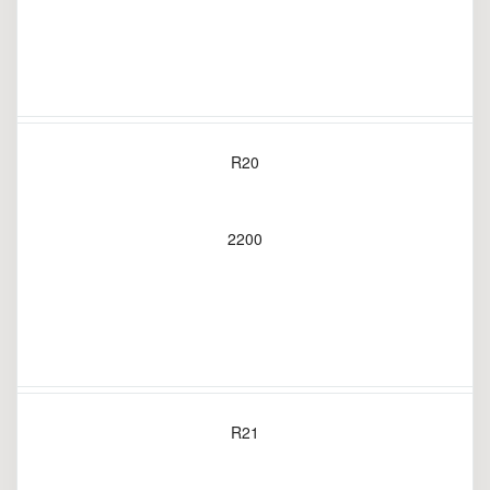
R20
2200
R21