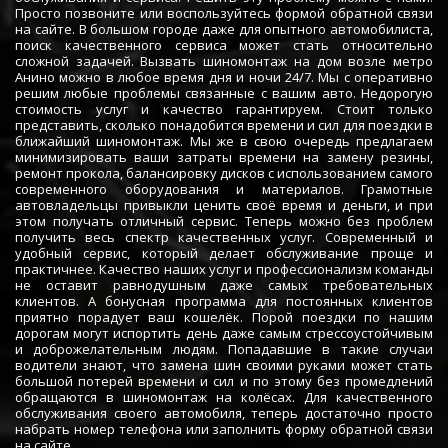
Просто позвоните или воспользуйтесь формой обратной связи
на сайте. В большом городе даже для опытного автомобилиста,
поиск качественного сервиса может стать относительно
сложной задачей. Вызвать шиномонтаж на дом возле метро
Анино можно в любое время дня и ночи 24/7. Мы с оперативно
решим любые проблемы связанные с вашим авто. Недорогую
стоимость услуг и качество гарантируем. Стоит только
представить, сколько понадобится времени и сил для поездки в
ближайший шиномонтаж. Мы же в свою очередь предлагаем
минимизировать ваши затраты времени на замену резины,
ремонт прокола, балансировку дисков с использованием самого
современного оборудования и материалов. Грамотные
автовладельцы привыкли ценить своё время и деньги, и при
этом получать отличный сервис. Теперь можно без проблем
получить весь спектр качественных услуг. Современный и
удобный сервис, который делает обслуживание проще и
практичнее. Качество наших услуг и профессионализм команды
не оставит равнодушным даже самых требовательных
клиентов. А бонусная программа для постоянных клиентов
приятно порадует ваш кошелёк. Порой поездки по нашим
дорогам могут испортить день даже самым стрессоустойчивым
и доброжелательным людям. Попадавшие в такие случаи
водители знают, что замена шин своими руками может стать
большой потерей времени и сил и по этому без промедлений
обращаются в шиномонтаж на колёсах. Для качественного
обслуживания своего автомобиля, теперь достаточно просто
набрать номер телефона или заполнить форму обратной связи
на сайте.