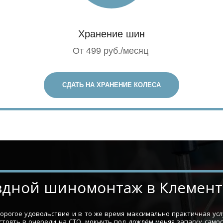
Хранение шин
От 499 руб./месяц
СДАТЬ НА ХРАНЕНИЕ КОЛЕСА
Выездной шиномонтаж в Клемен
огое удовольствие и в то же время максимально практичная усл
стоять в очереди на СТО, мокнуть под дождём меняя запаску само