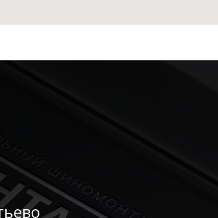
тьево