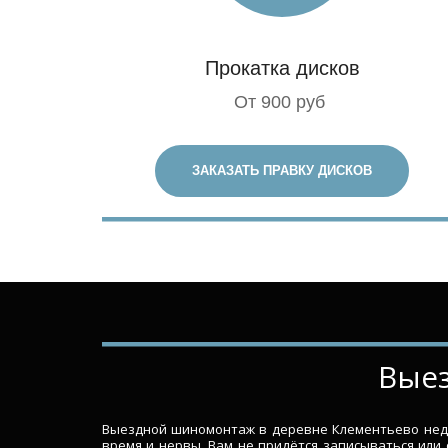
Прокатка дисков
От 900 руб
ЗАКАЗАТЬ ПРАВКУ ДИСКОВ
­­­­
Выездной шиномонтаж в деревне Клементьево недор
время и нервы. Вам не придётся записываться или 