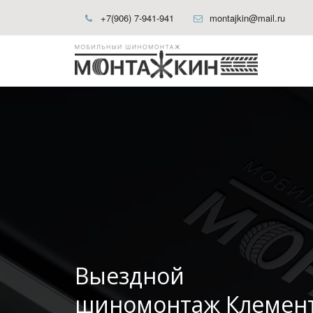
+7(906) 7-941-941
montajkin@mail.ru
Выездной
шиномонтаж Клемен