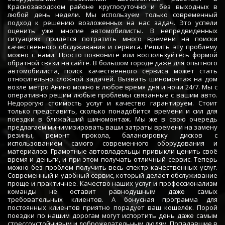
Краснозаводском районе круглосуточно и без выходных в
любой день недели. Мы используем только современный
подход к решению возложенных на нас задач. Это успели
оценить уже многие автомобилисты. В непредвиденных
ситуациях придётся потратить много времени на поиски
качественного обслуживания и сервиса. Решить эту проблему
можно с нами. Просто позвоните или воспользуйтесь формой
обратной связи на сайте. В большом городе даже для опытного
автомобилиста, поиск качественного сервиса может стать
относительно сложной задачей. Вызвать шиномонтаж на дом
возле метро Анино можно в любое время дня и ночи 24/7. Мы с
оперативно решим любые проблемы связанные с вашим авто.
Недорогую стоимость услуг и качество гарантируем. Стоит
только представить, сколько понадобится времени и сил для
поездки в ближайший шиномонтаж. Мы же в свою очередь
предлагаем минимизировать ваши затраты времени на замену
резины, ремонт прокола, балансировку дисков с
использованием самого современного оборудования и
материалов. Грамотные автовладельцы привыкли ценить своё
время и деньги, и при этом получать отличный сервис. Теперь
можно без проблем получить весь спектр качественных услуг.
Современный и удобный сервис, который делает обслуживание
проще и практичнее. Качество наших услуг и профессионализм
команды не оставит равнодушным даже самых
требовательных клиентов. А бонусная программа для
постоянных клиентов приятно порадует ваш кошелёк. Порой
поездки по нашим дорогам могут испортить день даже самым
стрессоустойчивым и доброжелательным людям. Попадавшие в