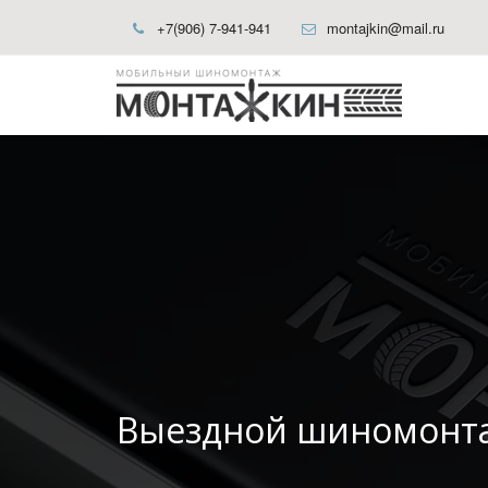
+7(906) 7-941-941
montajkin@mail.ru
Выездной шиномонт