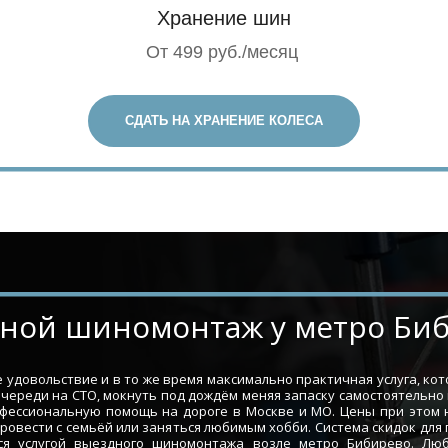
Хранение шин
От 499 руб./месяц
СДАТЬ НА ХРАНЕНИЕ КОЛЕСА
ыездной шиномонтаж у метро Би
удовольствие и в то же время максимально практичная услуга, ко
очереди на СТО, мокнуть под дождём меняя запаску самостоятельно
офессиональную помощь на дороге в Москве и МО. Цены при этом
провести с семьёй или заняться любимым хобби. Система скидок для
ся услугой выездного шиномонтажа возле метро Бибирево. Люб