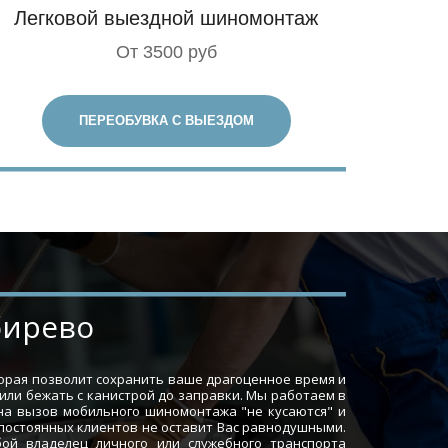
Легковой выездной шиномонтаж
От 3500 руб
ПЕРЕОБУВКА С ВЫЕЗДОМ
бирево
торая позволит сохранить ваше драгоценное время и
 или бежать с канистрой до заправки. Мы работаем в
 на вызов мобильного шиномонтажа "не кусаются" и
 постоянных клиентов не оставит Вас равнодушными.
ой владелец личного или служебного транспорта