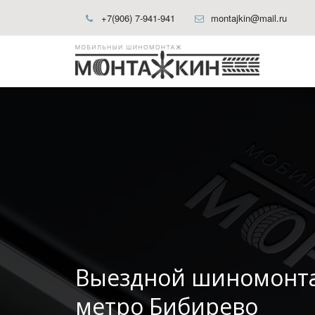
+7(906) 7-941-941
montajkin@mail.ru
Выездной шиномонт
метро Бибирево