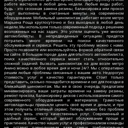
работе мастеров в любой день недели. Любые виды работ,
будь - это сезонная замена резины, балансировка или прокол
будут выполнены в считанные минуты на современном
оборудовании. Мобильный шиномонтаж работает возле метро
Марьина Роща круглосуточно и без выходных в любой день
недели. Мы используем только современный подход к решению
возложенных на нас задач. Это успели оценить уже многие
автомобилисты. В непредвиденных ситуациях придётся
потратить много времени на поиски качественного
обслуживания и сервиса. Решить эту проблему можно с нами.
Просто позвоните или воспользуйтесь формой обратной связи
на сайте. В большом городе даже для опытного автомобилиста,
поиск качественного сервиса может стать относительно
сложной задачей. Вызвать шиномонтаж на дом возле метро
Анино можно в любое время дня и ночи 24/7. Мы с оперативно
решим любые проблемы связанные с вашим авто. Недорогую
стоимость услуг и качество гарантируем. Стоит только
представить, сколько понадобится времени и сил для поездки в
ближайший шиномонтаж. Мы же в свою очередь предлагаем
минимизировать ваши затраты времени на замену резины,
ремонт прокола, балансировку дисков с использованием самого
современного оборудования и материалов. Грамотные
автовладельцы привыкли ценить своё время и деньги, и при
этом получать отличный сервис. Теперь можно без проблем
получить весь спектр качественных услуг. Современный и
удобный сервис, который делает обслуживание проще и
практичнее. Качество наших услуг и профессионализм команды
не оставит равнодушным даже самых требовательных