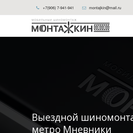
+7(906) 7-941-941
montajkin@mail.ru
Выездной шиномонт
метро Мневники