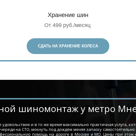
Хранение шин
От 499 руб./месяц
СДАТЬ НА ХРАНЕНИЕ КОЛЕСА
ездной шиномонтаж у метро М
удовольствие и в то же время максимально практичная услуга, ко
очереди на СТО, мокнуть под дождём меняя запаску самостоятельно
офессиональную помощь на дороге в Москве и МО. Цены при этом