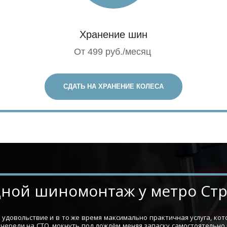
Хранение шин
От 499 руб./месяц
СДАТЬ НА ХРАНЕНИЕ КОЛЕСА
ыездной шиномонтаж у метро Ст
удовольствие и в то же время максимально практичная услуга, ко
очереди на СТО, мокнуть под дождём меняя запаску самостоятельно