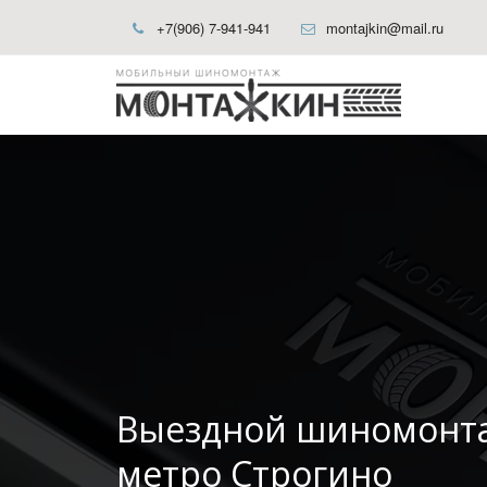
+7(906) 7-941-941
montajkin@mail.ru
Выездной шиномонт
метро Строгино