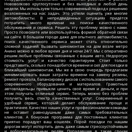
Нововолково круглосуточно и без выходных в любой день
недели. Мы используем только современный подход к решению
возложенных на нас задач. Это успели оценить уже многие
автомобилисты. В непредвиденных ситуациях придётся
потратить много времени на поиски качественного
обслуживания и сервиса. Решить эту проблему можно с нами.
Просто позвоните или воспользуйтесь формой обратной связи
на сайте. В большом городе даже для опытного автомобилиста,
поиск качественного сервиса может стать относительно
сложной задачей. Вызвать шиномонтаж на дом возле метро
Анино можно в любое время дня и ночи 24/7. Мы с оперативно
решим любые проблемы связанные с вашим авто. Недорогую
стоимость услуг и качество гарантируем. Стоит только
представить, сколько понадобится времени и сил для поездки в
ближайший шиномонтаж. Мы же в свою очередь предлагаем
минимизировать ваши затраты времени на замену резины,
ремонт прокола, балансировку дисков с использованием самого
современного оборудования и материалов. Грамотные
автовладельцы привыкли ценить своё время и деньги, и при
этом получать отличный сервис. Теперь можно без проблем
получить весь спектр качественных услуг. Современный и
удобный сервис, который делает обслуживание проще и
практичнее. Качество наших услуг и профессионализм команды
не оставит равнодушным даже самых требовательных
клиентов. А бонусная программа для постоянных клиентов
приятно порадует ваш кошелёк. Порой поездки по нашим
дорогам могут испортить день даже самым стрессоустойчивым
и доброжелательным людям. Попадавшие в такие случаи