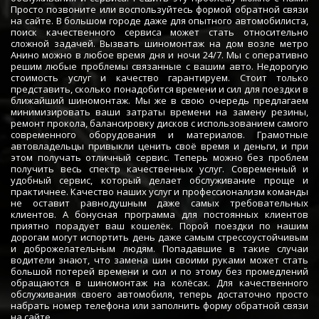
Просто позвоните или воспользуйтесь формой обратной связи
на сайте. В большом городе даже для опытного автомобилиста,
поиск качественного сервиса может стать относительно
сложной задачей. Вызвать шиномонтаж на дом возле метро
Анино можно в любое время дня и ночи 24/7. Мы с оперативно
решим любые проблемы связанные с вашим авто. Недорогую
стоимость услуг и качество гарантируем. Стоит только
представить, сколько понадобится времени и сил для поездки в
ближайший шиномонтаж. Мы же в свою очередь предлагаем
минимизировать ваши затраты времени на замену резины,
ремонт прокола, балансировку дисков с использованием самого
современного оборудования и материалов. Грамотные
автовладельцы привыкли ценить своё время и деньги, и при
этом получать отличный сервис. Теперь можно без проблем
получить весь спектр качественных услуг. Современный и
удобный сервис, который делает обслуживание проще и
практичнее. Качество наших услуг и профессионализм команды
не оставит равнодушным даже самых требовательных
клиентов. А бонусная программа для постоянных клиентов
приятно порадует ваш кошелёк. Порой поездки по нашим
дорогам могут испортить день даже самым стрессоустойчивым
и доброжелательным людям. Попадавшие в такие случаи
водители знают, что замена шин своими руками может стать
большой потерей времени и сил и по этому без промедлений
обращаются в шиномонтаж на колёсах. Для качественного
обслуживания своего автомобиля, теперь достаточно просто
набрать номер телефона или заполнить форму обратной связи
на сайте.