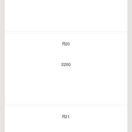
R20
2200
R21