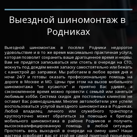
­­­­Выездной шиномонтаж в 
Родниках
Выездной шиномонтаж в посёлке Родники недорогое
удовольствие и в то же время максимально практичная услуга,
которая позволит сохранить ваше драгоценное время и нервы.
Вам не придётся записываться или стоять в очереди на СТО,
мокнуть под дождём меняя запаску самостоятельно или бежать
с канистрой до заправки. Мы работаем в любое время дня и
ночи 24/7 и готовы оказать профессиональную помощь на
дороге в Москве и МО. Цены при этом на вызов мобильного
шиномонтажа "не кусаются" и приятно Вас удивят, а
сэкономленное время можно провести с семьёй или заняться
любимым хобби. Система скидок для постоянных клиентов не
оставит Вас равнодушными. Многие автолюбители уже успели
воспользоваться услугой выездного шиномонтажа в Родниках.
Любой владелец личного или служебного транспорта
круглосуточно может обратиться за помощью к бригаде
мобильного шиномонтажа в районе Родников и получить
высококвалифицированную помощь в любой ситуации.
Простоять весь выходной в очереди на смену шин? Наши
мастера освободят вас от этой не самой приятной процедуры