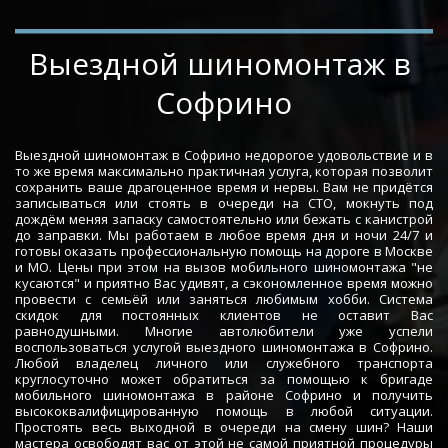
­­­­Выездной шиномонтаж в 
Софрино
Выездной шиномонтаж в Софрино недорогое удовольствие и в
то же время максимально практичная услуга, которая позволит
сохранить ваше драгоценное время и нервы. Вам не придётся
записываться или стоять в очереди на СТО, мокнуть под
дождём меняя запаску самостоятельно или бежать с канистрой
до заправки. Мы работаем в любое время дня и ночи 24/7 и
готовы оказать профессиональную помощь на дороге в Москве
и МО. Цены при этом на вызов мобильного шиномонтажа "не
кусаются" и приятно Вас удивят, а сэкономленное время можно
провести с семьёй или заняться любимым хобби. Система
скидок для постоянных клиентов не оставит Вас
равнодушными. Многие автолюбители уже успели
воспользоваться услугой выездного шиномонтажа в Софрино.
Любой владелец личного или служебного транспорта
круглосуточно может обратиться за помощью к бригаде
мобильного шиномонтажа в районе Софрино и получить
высококвалифицированную помощь в любой ситуации.
Простоять весь выходной в очереди на смену шин? Наши
мастера освободят вас от этой не самой приятной процедуры