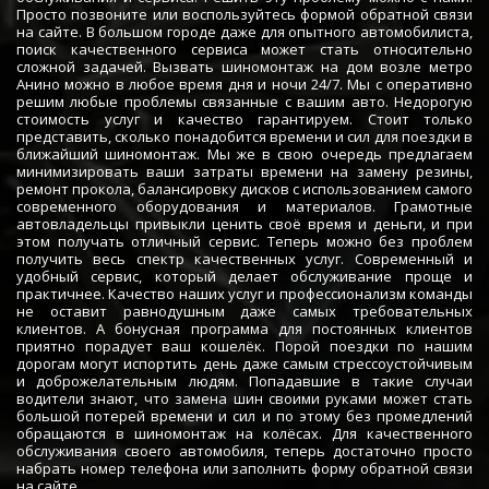
Просто позвоните или воспользуйтесь формой обратной связи
на сайте. В большом городе даже для опытного автомобилиста,
поиск качественного сервиса может стать относительно
сложной задачей. Вызвать шиномонтаж на дом возле метро
Анино можно в любое время дня и ночи 24/7. Мы с оперативно
решим любые проблемы связанные с вашим авто. Недорогую
стоимость услуг и качество гарантируем. Стоит только
представить, сколько понадобится времени и сил для поездки в
ближайший шиномонтаж. Мы же в свою очередь предлагаем
минимизировать ваши затраты времени на замену резины,
ремонт прокола, балансировку дисков с использованием самого
современного оборудования и материалов. Грамотные
автовладельцы привыкли ценить своё время и деньги, и при
этом получать отличный сервис. Теперь можно без проблем
получить весь спектр качественных услуг. Современный и
удобный сервис, который делает обслуживание проще и
практичнее. Качество наших услуг и профессионализм команды
не оставит равнодушным даже самых требовательных
клиентов. А бонусная программа для постоянных клиентов
приятно порадует ваш кошелёк. Порой поездки по нашим
дорогам могут испортить день даже самым стрессоустойчивым
и доброжелательным людям. Попадавшие в такие случаи
водители знают, что замена шин своими руками может стать
большой потерей времени и сил и по этому без промедлений
обращаются в шиномонтаж на колёсах. Для качественного
обслуживания своего автомобиля, теперь достаточно просто
набрать номер телефона или заполнить форму обратной связи
на сайте.