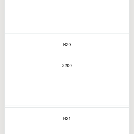
R20
2200
R21