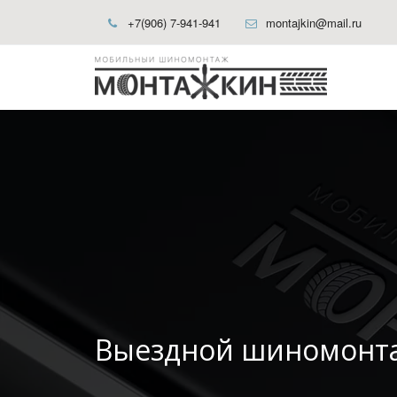
+7(906) 7-941-941
montajkin@mail.ru
Выездной шиномонта