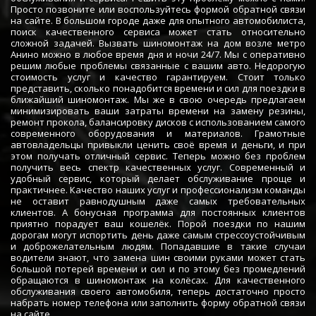
Просто позвоните или воспользуйтесь формой обратной связи
на сайте. В большом городе даже для опытного автомобилиста,
поиск качественного сервиса может стать относительно
сложной задачей. Вызвать шиномонтаж на дом возле метро
Анино можно в любое время дня и ночи 24/7. Мы с оперативно
решим любые проблемы связанные с вашим авто. Недорогую
стоимость услуг и качество гарантируем. Стоит только
представить, сколько понадобится времени и сил для поездки в
ближайший шиномонтаж. Мы же в свою очередь предлагаем
минимизировать ваши затраты времени на замену резины,
ремонт прокола, балансировку дисков с использованием самого
современного оборудования и материалов. Грамотные
автовладельцы привыкли ценить своё время и деньги, и при
этом получать отличный сервис. Теперь можно без проблем
получить весь спектр качественных услуг. Современный и
удобный сервис, который делает обслуживание проще и
практичнее. Качество наших услуг и профессионализм команды
не оставит равнодушным даже самых требовательных
клиентов. А бонусная программа для постоянных клиентов
приятно порадует ваш кошелёк. Порой поездки по нашим
дорогам могут испортить день даже самым стрессоустойчивым
и доброжелательным людям. Попадавшие в такие случаи
водители знают, что замена шин своими руками может стать
большой потерей времени и сил и по этому без промедлений
обращаются в шиномонтаж на колёсах. Для качественного
обслуживания своего автомобиля, теперь достаточно просто
набрать номер телефона или заполнить форму обратной связи
на сайте.