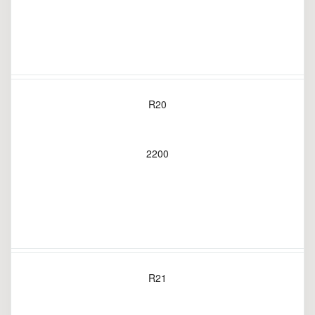
R20
2200
R21