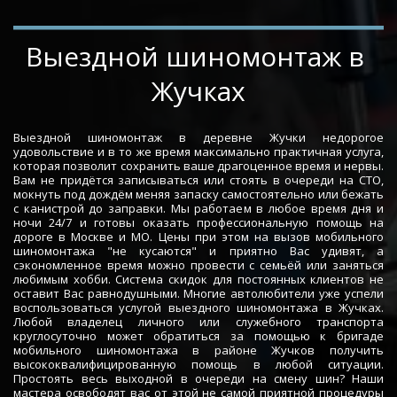
­­­­Выездной шиномонтаж в 
Жучках
Выездной шиномонтаж в деревне Жучки недорогое
удовольствие и в то же время максимально практичная услуга,
которая позволит сохранить ваше драгоценное время и нервы.
Вам не придётся записываться или стоять в очереди на СТО,
мокнуть под дождём меняя запаску самостоятельно или бежать
с канистрой до заправки. Мы работаем в любое время дня и
ночи 24/7 и готовы оказать профессиональную помощь на
дороге в Москве и МО. Цены при этом на вызов мобильного
шиномонтажа "не кусаются" и приятно Вас удивят, а
сэкономленное время можно провести с семьёй или заняться
любимым хобби. Система скидок для постоянных клиентов не
оставит Вас равнодушными. Многие автолюбители уже успели
воспользоваться услугой выездного шиномонтажа в Жучках.
Любой владелец личного или служебного транспорта
круглосуточно может обратиться за помощью к бригаде
мобильного шиномонтажа в районе Жучков получить
высококвалифицированную помощь в любой ситуации.
Простоять весь выходной в очереди на смену шин? Наши
мастера освободят вас от этой не самой приятной процедуры